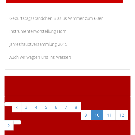
Geburtstagsständchen Blasius Wimmer zum 60er
Instrumentenvorstellung Horn
Jahreshauptversammlung 2015
Auch wir wagten uns ins Wasser!
SEITE 10 VON 12
3
4
5
6
7
8
9
10
11
12