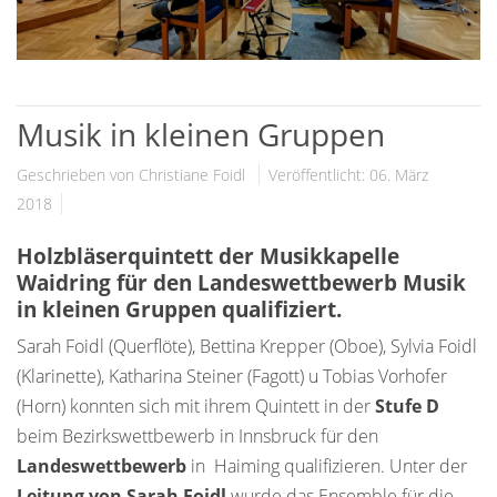
Musik in kleinen Gruppen
Geschrieben von Christiane Foidl
Veröffentlicht: 06. März
2018
Holzbläserquintett der Musikkapelle
Waidring für den Landeswettbewerb Musik
in kleinen Gruppen qualifiziert.
Sarah Foidl (Querflöte), Bettina Krepper (Oboe), Sylvia Foidl
(Klarinette), Katharina Steiner (Fagott) u Tobias Vorhofer
(Horn) konnten sich mit ihrem Quintett in der
Stufe D
beim Bezirkswettbewerb in Innsbruck für den
Landeswettbewerb
in Haiming qualifizieren. Unter der
Leitung von Sarah Foidl
wurde das Ensemble für die