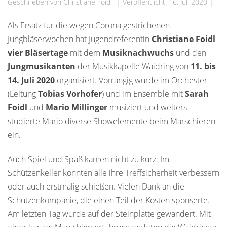
Geschrieben von Christiane Foidl
Veröffentlicht: 16. Juli 2020
Als Ersatz für die wegen Corona gestrichenen
Jungbläserwochen hat Jugendreferentin
Christiane Foidl
vier Bläsertage
mit dem
Musiknachwuchs
und den
Jungmusikanten
der Musikkapelle Waidring von
11. bis
14. Juli 2020
organisiert. Vorrangig wurde im Orchester
(Leitung
Tobias Vorhofer
) und im Ensemble mit
Sarah
Foidl
und
Mario Millinger
musiziert und weiters
studierte Mario diverse Showelemente beim Marschieren
ein.
Auch Spiel und Spaß kamen nicht zu kurz. Im
Schützenkeller konnten alle ihre Treffsicherheit verbessern
oder auch erstmalig schießen. Vielen Dank an die
Schützenkompanie, die einen Teil der Kosten sponserte.
Am letzten Tag wurde auf der Steinplatte gewandert. Mit