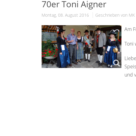
70er Toni Aigner
Montag, 08. August 2016
Geschrieben von MK 
Am F
Toni 
Lieb
Spei
und v